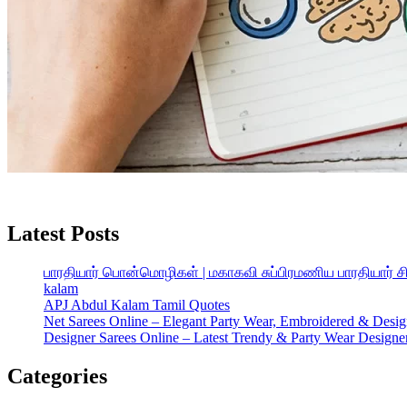
When, while the lovely valley teems with vapour around me, and the me
Latest Posts
பாரதியார் பொன்மொழிகள் | மகாகவி சுப்பிரமணிய பாரதியார் 
kalam
APJ Abdul Kalam Tamil Quotes
Net Sarees Online – Elegant Party Wear, Embroidered & Desig
Designer Sarees Online – Latest Trendy & Party Wear Designer
Categories