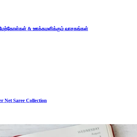
த மேற்கோள்கள் & ஊக்கமளிக்கும் வாசகங்கள்
r Net Saree Collection