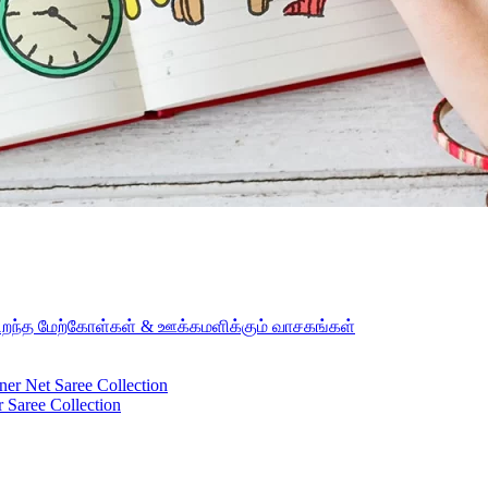
ridian sun strikes the upper surface of the impenetrable foliage of my
சிறந்த மேற்கோள்கள் & ஊக்கமளிக்கும் வாசகங்கள்
ner Net Saree Collection
 Saree Collection