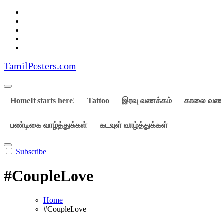
Skip
to
content
TamilPosters.com
Home
It starts here!
Tattoo
இரவு வணக்கம்
காலை வணக
பண்டிகை வாழ்த்துக்கள்
கடவுள் வாழ்த்துக்கள்
Subscribe
#CoupleLove
Home
#CoupleLove