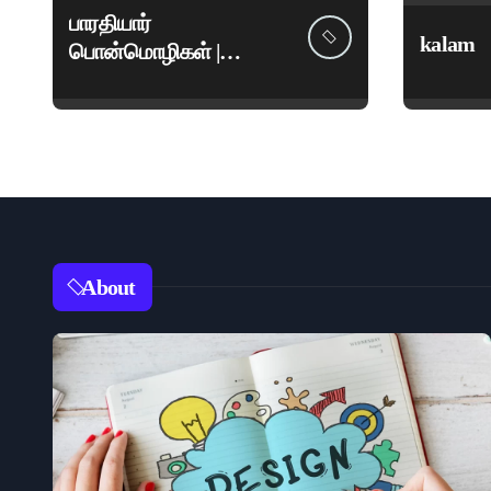
பாரதியார்
kalam
பொன்மொழிகள் |
மகாகவி சுப்பிரமணிய
பாரதியார் சிறந்த
மேற்கோள்கள் &
ஊக்கமளிக்கும்
வாசகங்கள்
About