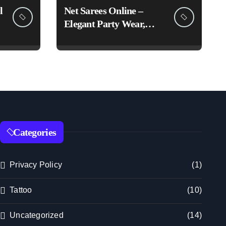
l
Net Sarees Online –
Elegant Party Wear,
Embroidered &
Designer Net Saree
Collection
Categories
Privacy Policy
(1)
Tattoo
(10)
Uncategorized
(14)