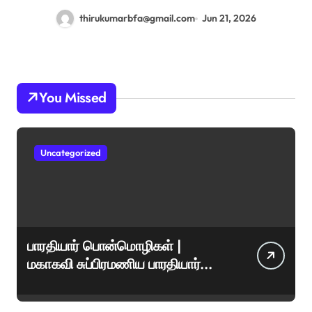
thirukumarbfa@gmail.com
Jun 21, 2026
You Missed
Uncategorized
பாரதியார் பொன்மொழிகள் |
மகாகவி சுப்பிரமணிய பாரதியார்
சிறந்த மேற்கோள்கள் &
ஊக்கமளிக்கும் வாசகங்கள்