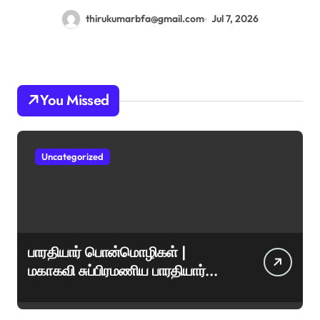
thirukumarbfa@gmail.com
Jul 7, 2026
You Missed
Uncategorized
பாரதியார் பொன்மொழிகள் |
மகாகவி சுப்பிரமணிய பாரதியார்
சிறந்த மேற்கோள்கள் &
ஊக்கமளிக்கும் வாசகங்கள்