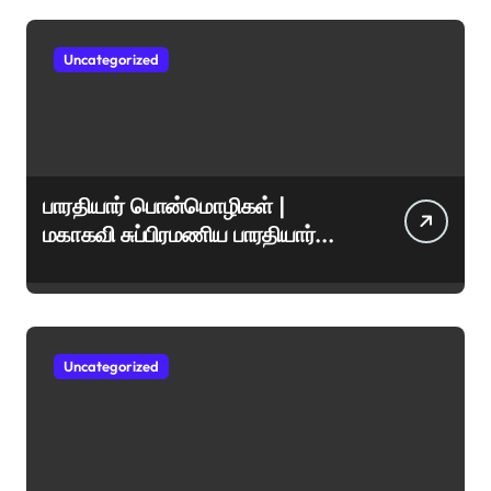
Uncategorized
பாரதியார் பொன்மொழிகள் |
மகாகவி சுப்பிரமணிய பாரதியார்
சிறந்த மேற்கோள்கள் &
ஊக்கமளிக்கும் வாசகங்கள்
Uncategorized