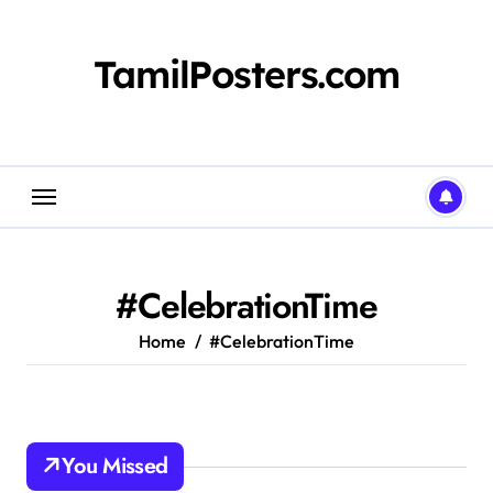
Skip
to
content
TamilPosters.com
#CelebrationTime
Home
#CelebrationTime
You Missed