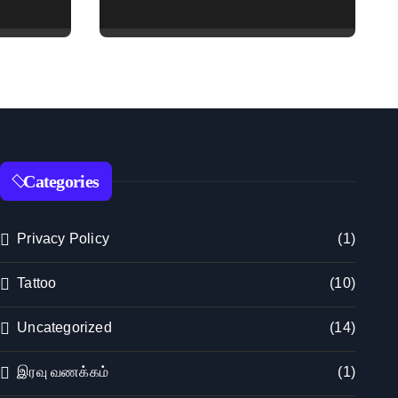
Embroidered &
Designer Net Saree
Collection
Categories
Privacy Policy
(1)
Tattoo
(10)
Uncategorized
(14)
இரவு வணக்கம்
(1)