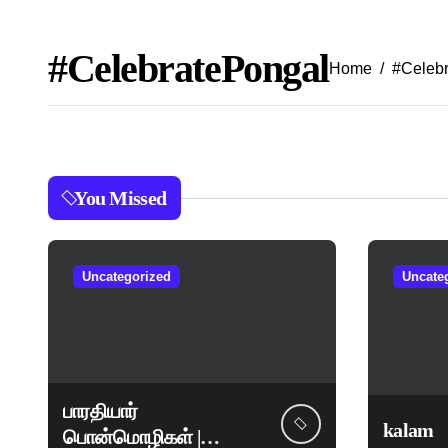
#CelebratePongal
Home
#Celeb
You Missed
Uncategorized
Uncate
பாரதியார்
kalam
பொன்மொழிகள் |