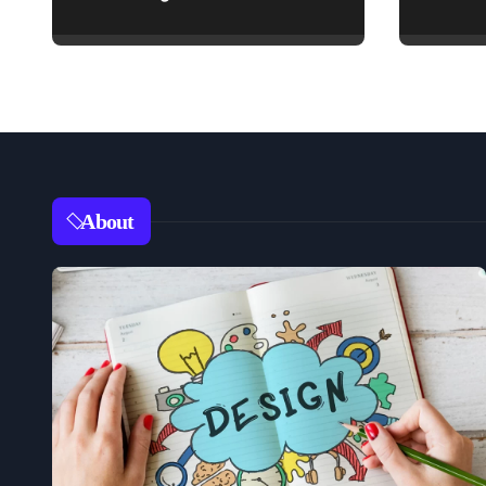
மகாகவி சுப்பிரமணிய
பாரதியார் சிறந்த
மேற்கோள்கள் &
ஊக்கமளிக்கும்
வாசகங்கள்
About