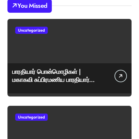
You Missed
Uncategorized
பாரதியார் பொன்மொழிகள் |
மகாகவி சுப்பிரமணிய பாரதியார்
சிறந்த மேற்கோள்கள் &
ஊக்கமளிக்கும் வாசகங்கள்
Uncategorized