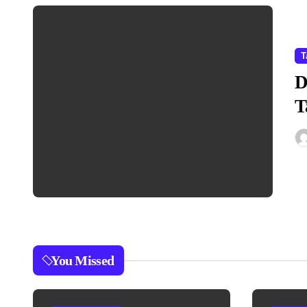
T
D
T
You Missed