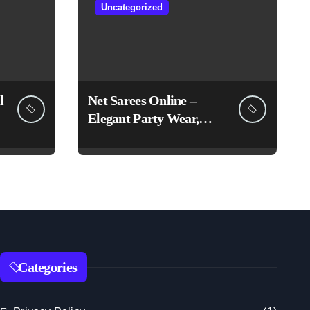
Uncategorized
l
Net Sarees Online –
Elegant Party Wear,
Embroidered &
Designer Net Saree
Collection
Categories