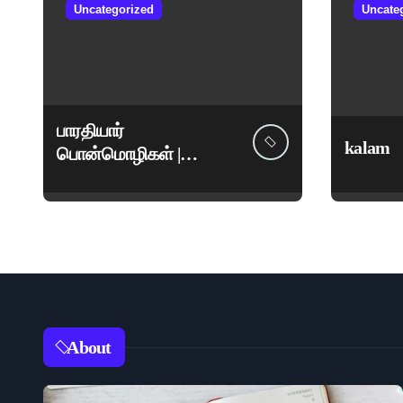
Uncategorized
Uncate
பாரதியார்
kalam
பொன்மொழிகள் |
மகாகவி சுப்பிரமணிய
பாரதியார் சிறந்த
மேற்கோள்கள் &
ஊக்கமளிக்கும்
வாசகங்கள்
About