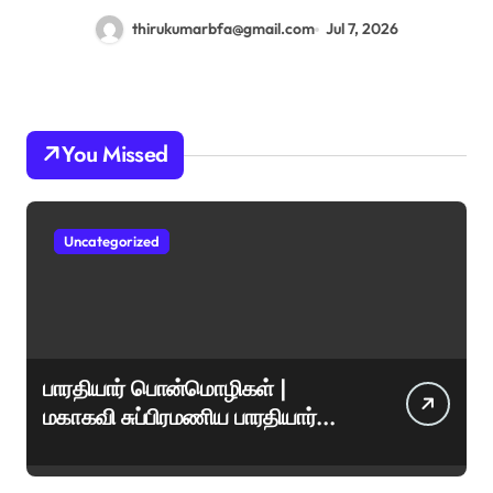
thirukumarbfa@gmail.com
Jul 7, 2026
You Missed
Uncategorized
பாரதியார் பொன்மொழிகள் |
மகாகவி சுப்பிரமணிய பாரதியார்
சிறந்த மேற்கோள்கள் &
ஊக்கமளிக்கும் வாசகங்கள்