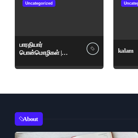
Uncategorized
Uncate
பாரதியார்
kalam
பொன்மொழிகள் |
மகாகவி சுப்பிரமணிய
பாரதியார் சிறந்த
மேற்கோள்கள் &
ஊக்கமளிக்கும்
வாசகங்கள்
About