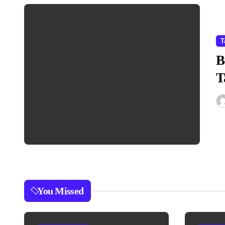
T
B
T
You Missed