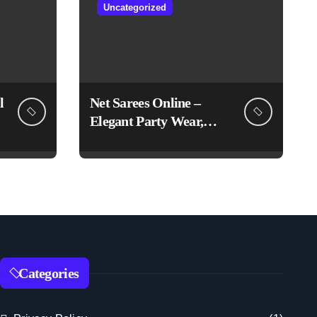
Uncategorized
l
Net Sarees Online –
Elegant Party Wear,
Embroidered &
Designer Net Saree
Collection
Categories