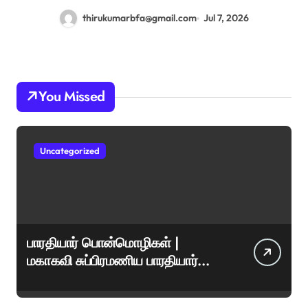
thirukumarbfa@gmail.com
Jul 7, 2026
You Missed
Uncategorized
பாரதியார் பொன்மொழிகள் |
மகாகவி சுப்பிரமணிய பாரதியார்
சிறந்த மேற்கோள்கள் &
ஊக்கமளிக்கும் வாசகங்கள்