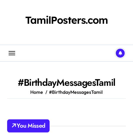
Skip
to
content
TamilPosters.com
#BirthdayMessagesTamil
Home
#BirthdayMessagesTamil
You Missed