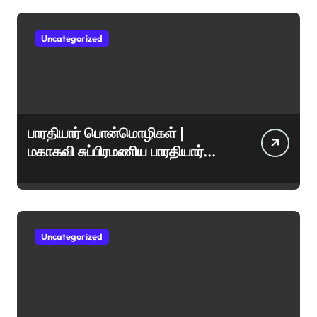
Uncategorized
பாரதியார் பொன்மொழிகள் |
மகாகவி சுப்பிரமணிய பாரதியார்
சிறந்த மேற்கோள்கள் &
ஊக்கமளிக்கும் வாசகங்கள்
Uncategorized