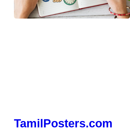
When, while the lovely valley teems with vapour around
me, and the meridian sun strikes the upper surface of the
impenetrable foliage of my trees
TamilPosters.com