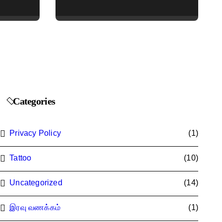
Embroidered &
Designer Net Saree
Collection
Categories
Privacy Policy
(1)
Tattoo
(10)
Uncategorized
(14)
இரவு வணக்கம்
(1)