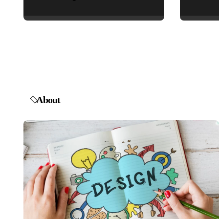
மகாகவி சுப்பிரமணிய
பாரதியார் சிறந்த
மேற்கோள்கள் &
ஊக்கமளிக்கும்
வாசகங்கள்
About