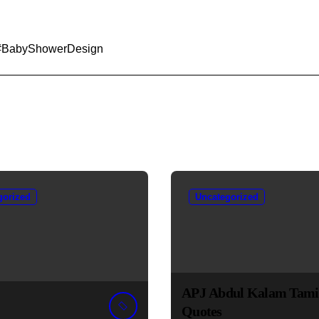
#BabyShowerDesign
gorized
Uncategorized
APJ Abdul Kalam Tami
Quotes