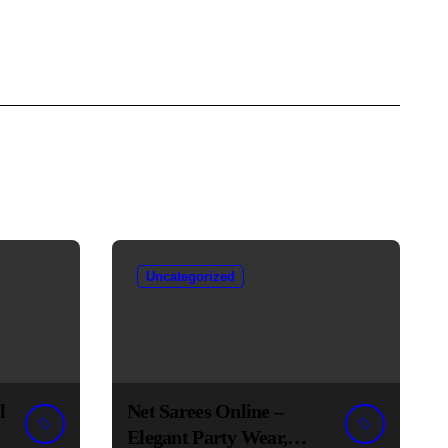
Uncategorized
l
Net Sarees Online –
Elegant Party Wear,