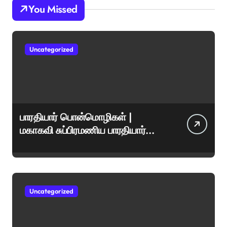
You Missed
Uncategorized
பாரதியார் பொன்மொழிகள் |
மகாகவி சுப்பிரமணிய பாரதியார்
சிறந்த மேற்கோள்கள் &
ஊக்கமளிக்கும் வாசகங்கள்
Uncategorized