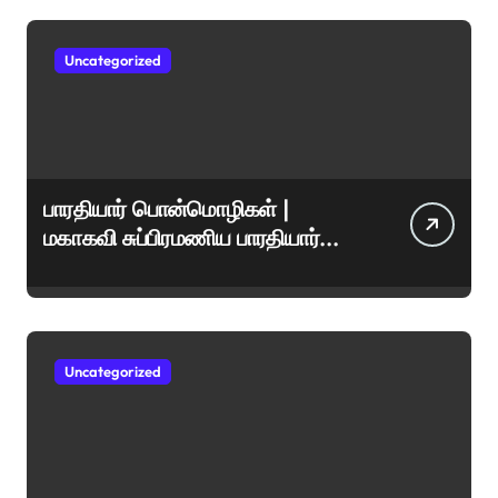
Uncategorized
பாரதியார் பொன்மொழிகள் |
மகாகவி சுப்பிரமணிய பாரதியார்
சிறந்த மேற்கோள்கள் &
ஊக்கமளிக்கும் வாசகங்கள்
Uncategorized